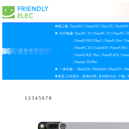
核心板:
Tiny4412
| Smart210
| Tiny210
| Tiny6410
卡片电脑:
NanoPC-T1
| NanoPC-T2
| NanoPC-T
| NanoPi NEO Plus2
| NanoPi Duo
| Na
| NanoPC-T4
| Core4418
| NanoPi M4
| NanoPi R2C Plus
| NanoPi R5S
| Nan
| Nanopc-T6 Plus
一体化板：
Mini210s
| Mini6410
| Mini2451
| M
首页
公司简介
| 各地代理
| 支持和讨论
| 下载
|
1
2
3
4
5
6
7
8