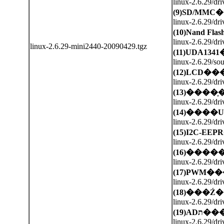
linux-2.6.29/dri
(9)SD/MMC
�
linux-2.6.29/dr
(10)Nand Flas
linux-2.6.29/dr
linux-2.6.29-mini2440-20090429.tgz
(11)UDA1341
linux-2.6.29/so
(12)LCD
��
linux-2.6.29/dr
(13)
����֧
linux-2.6.29/dri
(14)
����U
linux-2.6.29/dr
(15)I2C-EEP
linux-2.6.29/dri
(16)
����
linux-2.6.29/dr
(17)PWM
��
linux-2.6.29/dr
(18)
���Ź
linux-2.6.29/dr
(19)AD
ת��
linux-2.6.29/dr