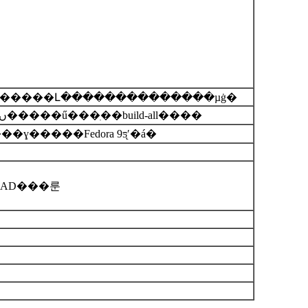
figȱʡ�����ļ����û������Լ��������������µġ�
ARM�汾��Qtopia-2.2.0Դ�������������֮�۴���Ľ����ں�����ű���ִ��build-all����
�ִ��build-all���ɣ�����Fedora 9ƽ̨ʹ�á�