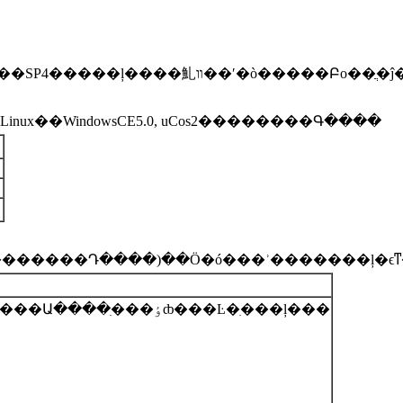
Embedded VisualC++���EVC���汾4.0�����ڿ���WindowsCEӦ�ó��򣬱��ļ����л�������Ӧ��SP4�����ļ����䰲
��WindowsCE5.0, uCos2��������Գ����
��ʸ����������Ľ��������������EABI��׼�����Ա����ִ���ٶȸ���Ŀ�ִ���ļ���