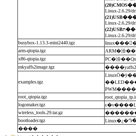
(20)CMOS
�
Linux-2.6.29/dr
(21)USB
��
Linux-2.6.29/dri
(22)USB
ת��
Linux-2.6.29/dri
busybox-1.13.3-mini2440.tgz
arm-qtopia.tgz
x86-qtopia.tgz
mkyaffs2image.tgz
LinuxӦ�
examples.tgz
��LED��������
PWM����
root_qtopia.tgz
root_qtopia
logomaker.tgz
wireless_tools.29.tar.gz
������
bootloader.tgz
Linux�¿�Դ�
����