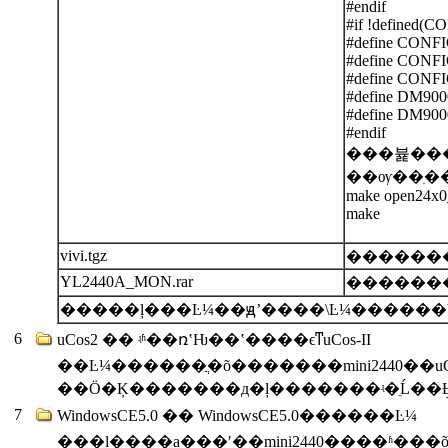
#endif
#if !defined
#define CON
#define CONF
#define CONF
#define DM900
#define DM90
#endif
���뷽��
��ѹ��ִ�
make open24x0
make
vivi.tgz
��������
YL2440A_MON.rar
6
uCos2 �� ʵʱ��ռʽǶ��ʽ����ϵͳuCos-II
��Ŀ¼������ֲ�õ�������mini2440��u
��Ӧ�Ķ�������д�ļ�������ʵ�ֵĹ��ܱ
7
WindowsCE5.0 �� WindowsCE5.0������Ŀ¼
���ļ����а���ʹ��mini2440����ʱ���õ