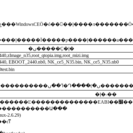
�ļ�����Ϊ�����ƿ�ִ���ļ������а���Linux
�ں�����Ҫ�ļ�
440,zImage_n35,root_qtopia.img,root_mizi.img
i2440, EBOOT_2440.nb0, NK_ce5_N35.bin, NK_ce5_N35.nb0
est.bin
�ļ�˵��
������������Ա���
�ں�(linux-2.6.29)
ͼ��ϵͳ