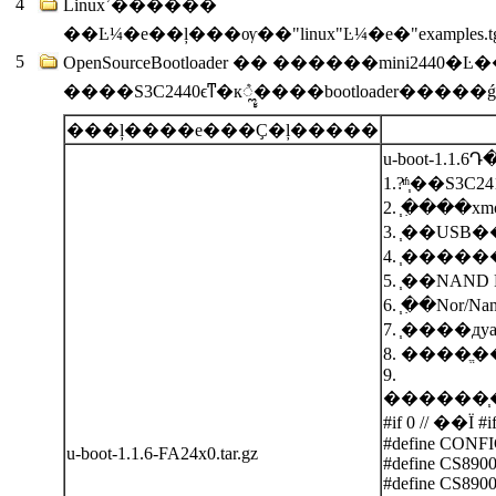
4
Linuxʾ������
��Ŀ¼�е��ļ���ѹ��"linux"Ŀ¼�е�"examp
5
OpenSourceBootloader �� ������mini2440
���ļ����е���Ҫ�ļ�����
u-boot-1
1.?ͬʱ֧��S3C
2. ֧�ִ���x
4. ֧������
5. ֧��NAND 
6. ֧�ִ�Nor/
7. ֧����дy
9.
������֧��
#if 0 // �
#define CONFI
u-boot-1.1.6-FA24x0.tar.gz
#define CS89
#define CS8900_