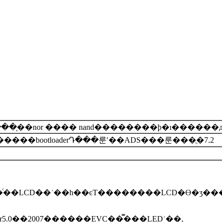
��֧��nor ���� nand��������ϸ�ı������
�������˾��������2440mons USB���ؼ�س����޸Ķ�����bootloaderԴ���룬ʹ��ADS���룬���ֲ�7.2
��LCD��ʾ��һ��ͼƬ��������LCD�ϴ�ӡ����
r5.0��2007������EVC��̿���LEDʾ��,