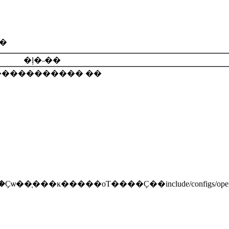
40ϵͳ�кܶೣ����bootloader�����ǵĹ��ܺ����ܸ���Ŀ�ĸ��в��أ������Ǽ�Ҫ���ܣ�
�ļ�˵��
3������������ ��
Ҫѡ��֧���ĸ�����оƬ����Ҫ��include/configs/o