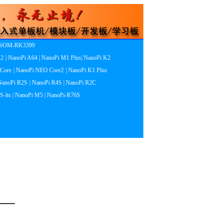
 SOM-RK3399
S2
| NanoPi A64
| NanoPi M1 Plus
| NanoPi K2
 Core
| NanoPi NEO Core2
| NanoPi K1 Plus
 NanoPi R2S
| NanoPi R4S
| NanoPi R2C
S-lts
| NanoPi M5
| NanoPi-R76S