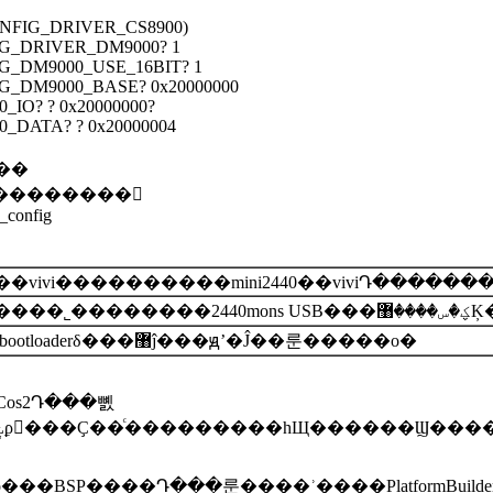
(CONFIG_DRIVER_CS8900)
FIG_DRIVER_DM9000? 1
IG_DM9000_USE_16BIT? 1
IG_DM9000_BASE? 0x20000000
0_IO? ? 0x20000000?
00_DATA? ? 0x20000004
��
��������
_config
vivi����������mini2440��viviԴ�������
���
�����ļ���Ŀ¼��ԭʼ����\Ŀ¼������bootloaderδ���޸ĵ���ԭʼ�Ĵ��룬�����ο�
Cos2Դ���뼰
Ƚϼ򵥣���Ҫ��ͨ���������һЩ������Ϣ����ͨ
���BSP����Դ���룬����ʾ����PlatformBuilde