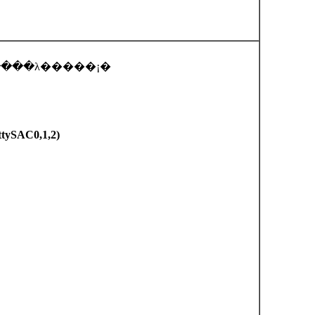
���λ�����¡�
/ttySAC0,1,2)