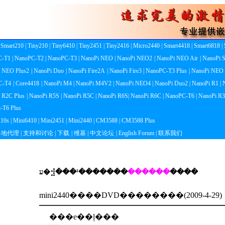
| Smart210
| Tiny210
| Tiny6410
| Tiny2451
| Tiny2416
| Micro2440
| Smart4418
| Smart6818
|
C-T1
| NanoPC-T2
| NanoPC-T3
| NanoPi NEO
| NanoPi NEO2
| NanoPi NEO Air
| NanoPi 
i NEO Plus2
| NanoPi Duo
| NanoPi Fire2A
| NanoPi Fire3
| NanoPC-T3 Plus
| NanoPi NEO
C-T4
| Core4418
| NanoPi M4
| NanoPi M4V2
| NanoPi NEO4
| NanoPi Duo2
| NanoPi R1
|
i R2C Plus
| NanoPi R5S
| NanoPi R5C
| NanoPi R6S
| NanoPi R6C
| NanoPC-T6
| NanoPi R3
c-T6 Plus
210s
| Mini6410
| Mini2451
| Mini2440
| CM3588
| CM3588 Plus
 各地代理
| 支持和讨论
| 下载
| 维基
| 中文论坛
| English Forum
| 联系我们
ע�⣺���¹�������
������
����
mini2440����DVD��������(2009-4-29)
���е��ļ���