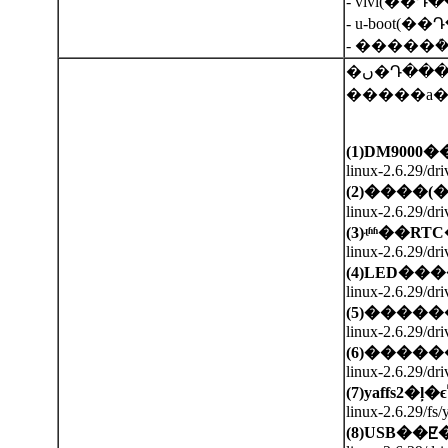
- vivi(��Դ��
- u-boot(��Դ
- �����ܶ�l
�ں�Դ�����������֮����������Ϊ���µİ汾
�����а
(1)DM9000
�
linux-2.6.29/dr
(2)
����
(
linux-2.6.29/dri
(3)
ʵʱʱ��
RTC
linux-2.6.29/driv
(4)LED
���
linux-2.6.29/dr
(5)
�����
linux-2.6.29/dr
(6)
�����
linux-2.6.29/dri
(7)yaffs2
�ļ�
linux-2.6.29/fs/
(8)USB
��ꡢ