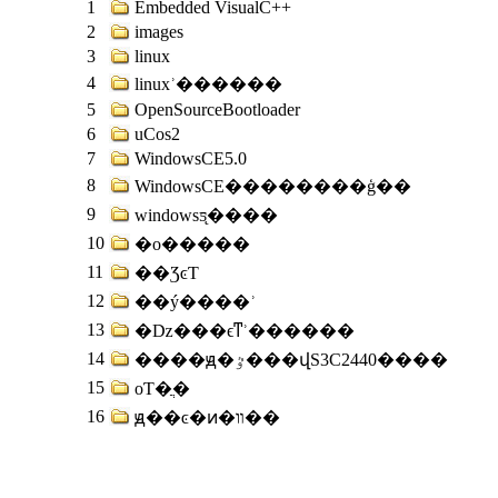
1
Embedded VisualC++
2
images
3
linux
4
linuxʾ������
5
OpenSourceBootloader
6
uCos2
7
WindowsCE5.0
8
WindowsCE��������ģ��
9
windowsƽ̨����
10
�ο�����
11
��ƷͼƬ
12
��ý����ʾ
13
�ǲ���ϵͳʾ������
14
����ԭ�ٷ���վS3C2440����
15
оƬ�ֲ�
16
ԭ��ͼ�ͷ�װ��