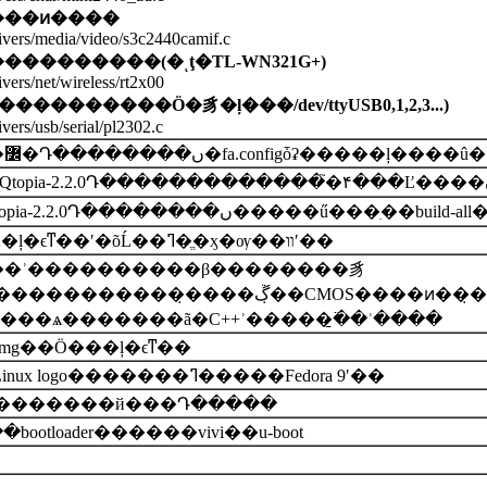
���ͷ����
ivers/media/video/s3c2440camif.c
����������
(
�ͺţ�
TL-WN321G+)
vers/net/wireless/rt2x00
����������Ӧ�豸�ļ���/dev/ttyUSB0,1,2,3...)
vers/usb/serial/pl2302.c
linux����߼�Դ��������ں�fa.con
PC�汾��Qtopia-2.2.0Դ��������ں�����ű��
����yaffs2�ļ�ϵͳ��ʹ�õĹ��ߣ�ֱ�ӽ�ѹ��װʹ��
ÿ���ʾ����������β��������豸
�����̣����ڱ�̣�CMOS����ͷ��̣�AD���룬
���ѧ�������ã�C++ʾ�����̱߳��ʾ����
_tp.img��Ӧ���ļ�ϵͳ��
ͼ�ν����Linux logo�������ߣ�����Fedora 9ʹ��
�������й���Դ�����
�bootloader������vivi��u-boot