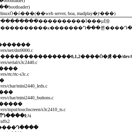
bootloader)
��bootloader)
inuxӦ�ó���(��web server, boa, madplay�ȳ���)
�����������ĸ�������Դ���룬����Դ�
�������
ivers/net/dm9000.c
����������������
0,1,2
����Ӧ�豸��
/dev
vers/serial/s3c2440.c
����
ers/rtc/rtc-s3c.c
�
ivers/char/mini2440_leds.c
���
ivers/char/mini2440_buttons.c
�����
vers/input/touchscreen/s3c2410_ts.c
ϵͳԴ����Ŀ¼
yaffs2
����Դ����