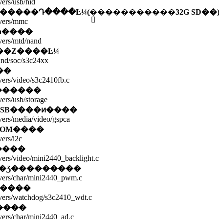
vers/usb/hid
�����Դ����Ŀ¼
(
֧�ָ����������
32G
SD
��
ivers/mmc
h
����
ivers/mtd/nand
��Ƶ����Ŀ¼
und/soc/s3c24xx
��
ivers/video/s3c2410fb.c
������
vers/usb/storage
SB����ͷ����
ivers/media/video/gspca
ROM
����
vers/i2c
����
ivers/video/mini2440_backlight.c
�Ʒ���������
ivers/char/mini2440_pwm.c
�����
ivers/watchdog/s3c2410_wdt.c
����
ivers/char/mini2440_ad.c