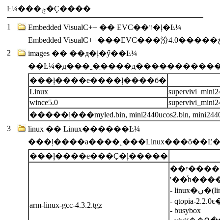
Ŀ¼���ݼ�Ҫ����
1
Embedded VisualC++ �� EVC��װ�ļ�Ŀ¼
2
images �� ��д�ļ�ӳ��Ŀ¼
��Ŀ¼�д���˿�ֱ����д�������������
���ļ����е����ļ����б�
Linux
supervivi_mini2
wince5.0
supervivi_min
�����ļ���myled.bin, mini2440ucos2.bin, mini2440t
3
linux �� Linux������Ŀ¼
���ļ����е���Ҫ�ļ�����
ʹ��ͬһ��
- linux
- qtopia-2.2.0
arm-linux-gcc-4.3.2.tgz
- busybox