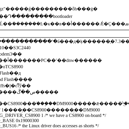
les.tgz"�����ǵ���������ȫһ���ġ�
�Ŀ���Դ���������bootloader
����S3C24
.1.6Դ������������ʹ�á���д�ķ������ֲ�7.
2410��S3C2440
modemЭ��
3. ֧��USB���أ�������PC��ʹ��dnw������
оƬCS8900
Flash��д
Nand Flash����
affs�ļ�ϵͳӳ��
8. ����ֱ�����ص��ڴ�����
CS8900���ֿ���֧��DM9000�����ǣ�����ͬʱ֧�֣�
�Ϊ #if 1����֧��CS8900������֧��DM9000
G_DRIVER_CS8900 1 /* we have a CS8900 on-board */
00_BASE 0x19000300
BUS16 /* the Linux driver does accesses as shorts */