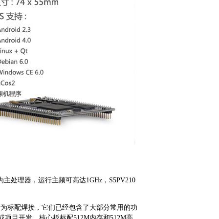
为主处理器，运行主频可高达1GHz，S5PV210
P1和P2排针为标配焊接，它们已经包含了大部分常用的功
项目开发，核心板标配512M内存和512M高