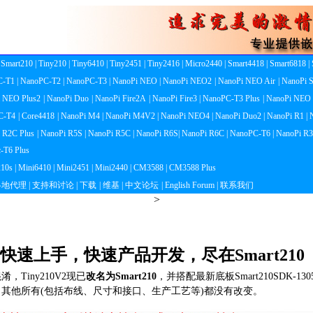
| Smart210
| Tiny210
| Tiny6410
| Tiny2451
| Tiny2416
| Micro2440
| Smart4418
| Smart6818
|
C-T1
| NanoPC-T2
| NanoPC-T3
| NanoPi NEO
| NanoPi NEO2
| NanoPi NEO Air
| NanoPi 
i NEO Plus2
| NanoPi Duo
| NanoPi Fire2A
| NanoPi Fire3
| NanoPC-T3 Plus
| NanoPi NEO
C-T4
| Core4418
| NanoPi M4
| NanoPi M4V2
| NanoPi NEO4
| NanoPi Duo2
| NanoPi R1
|
i R2C Plus
| NanoPi R5S
| NanoPi R5C
| NanoPi R6S
| NanoPi R6C
| NanoPC-T6
| NanoPi R3
c-T6 Plus
210s
| Mini6410
| Mini2451
| Mini2440
| CM3588
| CM3588 Plus
 各地代理
| 支持和讨论
| 下载
| 维基
| 中文论坛
| English Forum
| 联系我们
>
快速上手，快速产品开发，尽在Smart210
Tiny210V2现已
改名为Smart210
，并搭配最新底板Smart210SDK-
修改名称，其他所有(包括布线、尺寸和接口、生产工艺等)都没有改变。