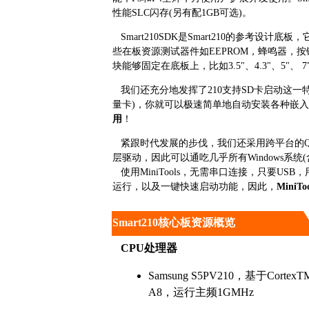
性能SLC闪存(另有配1GB可选)。
Smart210SDK是Smart210的参考设计
些在板资源测试器件如EEPROM，蜂鸣器，按
块能够固定在底板上，比如3.5"、4.3"、5
我们还充分地发挥了210支持SD卡启动这一特性
量卡)，你就可以极速简单地自动安装各种嵌入式系统(Wind
用
！
紧跟时代发展的步伐，我们还采用跨平台的Qt4开发
层驱动，因此可以通吃几乎所有Windows系统(含32
使用MiniTools，无需串口连接，只要US
运行，以及一键快速启动功能，因此，
Mini
Smart210核心板资源概览
CPU
处理器
Samsung S5PV210，基于CortexT
A8，运行主频1GMHz