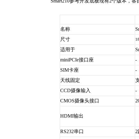
Smart210参考开发底板现有2个版本
名称
S
尺寸
1
适用于
S
miniPCIe接口座
-
SIM卡座
-
天线固定
支
CCD摄像输入
-
CMOS摄像头接口
2
HDMI输出
RS232串口
2