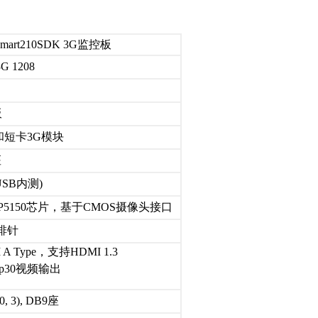
Smart210SDK 3G监控板
3G 1208
板
短卡3G模块
座
USB内测)
P5150芯片，基于CMOS摄像头接口
双排针
 A Type，支持HDMI 1.3
0p30视频输出
 3), DB9座