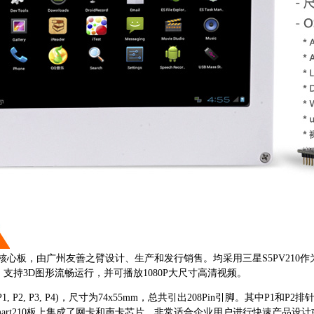
x-A8核心板，由广州友善之臂设计、生产和发行销售。均采用三星S5PV210作
引擎，支持3D图形流畅运行，并可播放1080P大尺寸高清视频。
P1, P2, P3, P4)，尺寸为74x55mm，总共引出208Pin引脚。其中
mart210板上集成了网卡和声卡芯片，非常适合企业用户进行快速产品设计或