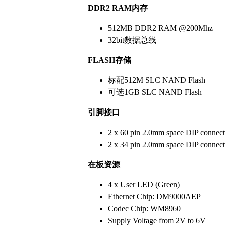
DDR2 RAM
内存
512MB DDR2 RAM @200Mhz
32bit数据总线
FLASH
存储
标配512M SLC NAND Flash
可选1GB SLC NAND Flash
引脚
接口
2 x 60 pin 2.0mm space DIP connect
2 x 34 pin 2.0mm space DIP connect
在板资源
4 x User LED (Green)
Ethernet Chip: DM9000AEP
Codec Chip: WM8960
Supply Voltage from 2V to 6V