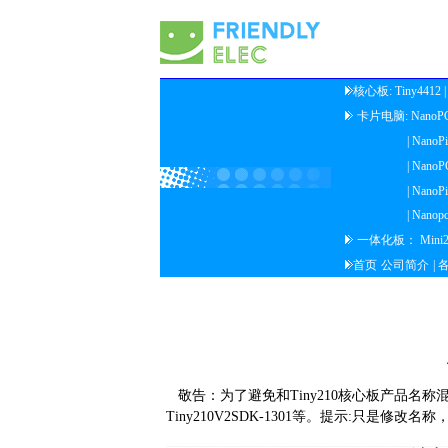
核心板:
Tiny4412
卡片电脑:
NanoP
| NanoP
| NanoP
| NanoP
| Nanop
一体化板：
Mini
首页
公司简介
|
敬告：为了避免和Tiny210核心板产品名称混淆，
Tiny210V2SDK-1301等。提示:只是