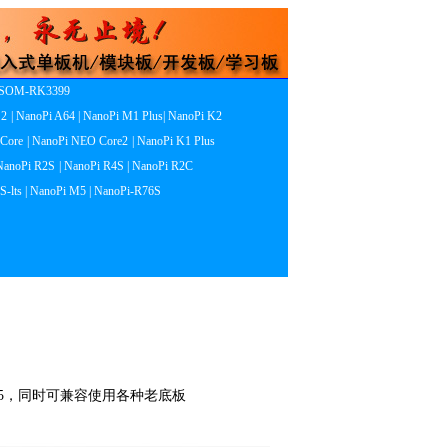
 SOM-RK3399
S2
| NanoPi A64
| NanoPi M1 Plus
| NanoPi K2
 Core
| NanoPi NEO Core2
| NanoPi K1 Plus
 NanoPi R2S
| NanoPi R4S
| NanoPi R2C
S-lts
| NanoPi M5
| NanoPi-R76S
1305，同时可兼容使用各种老底板