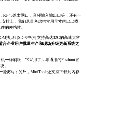
9串口，RJ-45以太网口，音频输入输出口等，还有一
局上安排上，我们尽量考虑把常用尺寸的LCD模
发套件的便携性。
ROM拷贝到SD卡中(可支持高达32G的高速大容
适合企业用户批量生产和现场升级更新系统之
手机一样刷板，它采用了世界通用的Fastboot底
系统。
烧写；另外，MiniTools还支持下载到内存